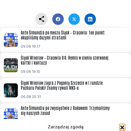
Ante Šimundża po meczu Śląsk – Cracovia: Ten punkt
okupiliśmy dużymi stratami
09.08 19:17
Śląsk Wrocław – Cracovia 0:0. Remis w cieniu czerwonej
kartki i kontuzji
09.08 19:15
Śląsk Wrocław zagra z Pogonią Szczecin w I rundzie
Pucharu Polski! Znamy rywali WKS-u
06.08 20:31
Ante Šimundża po zwycięstwie z Rakowem: Trzymaliśmy
się naszych zasad
03.08 08:41
Zarządzaj zgodą