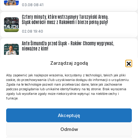
03.08 08:41
Cztery minuty, które wstrząsnęły Tarczyński Areną.
Śląsk odwrócił mecz z Rakowem i bierze pełną pulę!
02.08 19:40
Ante Šimundža przed Śląsk – Raków: Chcemy wygrywać,
nieważne z kim!
31.07 13:31
Zarządzaj zgodą
Znamy terminarz i zasady Basket Ligi Kobiet na sezon
2026/2027. Start pod koniec września!
Aby zapewnić jak najlepsze wrażenia, korzystamy z technologii, takich jak pliki
cookie, do przechowywania i/lub uzyskiwania dostępu do informacji o urządzeniu.
31.07 12:23
Zgoda na te technologie pozwoli nam przetwarzać dane, takie jak zachowanie
podczas przeglądania lub unikalne identyfikatory na tej stronie. Brak wyrażenia
zgody lub wycofanie zgody może niekorzystnie wpłynąć na niektóre cechy i
Szymon Marciniak sędzią meczu Śląsk Wrocław – Raków
funkcje.
Częstochowa! Obsada 2. kolejki
31.07 10:33
Akceptuję
Odmów