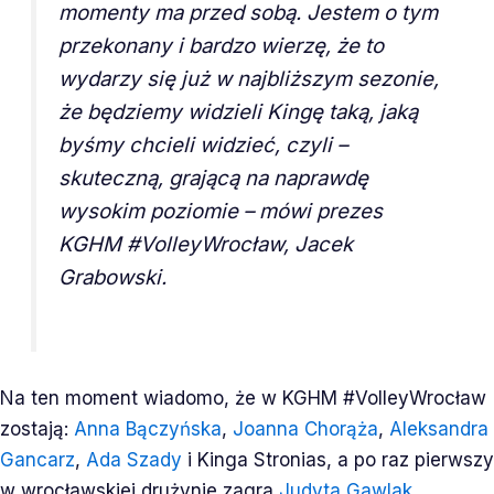
momenty ma przed sobą. Jestem o tym
przekonany i bardzo wierzę, że to
wydarzy się już w najbliższym sezonie,
że będziemy widzieli Kingę taką, jaką
byśmy chcieli widzieć, czyli –
skuteczną, grającą na naprawdę
wysokim poziomie
– mówi prezes
KGHM #VolleyWrocław, Jacek
Grabowski.
Na ten moment wiadomo, że w KGHM #VolleyWrocław
zostają:
Anna Bączyńska
,
Joanna Chorąża
,
Aleksandra
Gancarz
,
Ada Szady
i Kinga Stronias, a po raz pierwszy
w wrocławskiej drużynie zagra
Judyta Gawlak
.