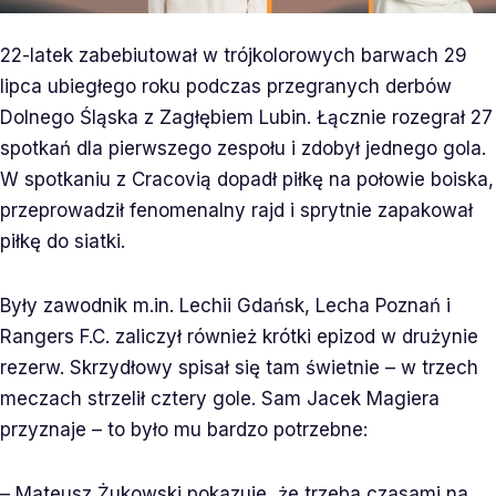
22-latek zabebiutował w trójkolorowych barwach 29
lipca ubiegłego roku podczas przegranych derbów
Dolnego Śląska z Zagłębiem Lubin. Łącznie rozegrał 27
spotkań dla pierwszego zespołu i zdobył jednego gola.
W spotkaniu z Cracovią dopadł piłkę na połowie boiska,
przeprowadził fenomenalny rajd i sprytnie zapakował
piłkę do siatki.
Były zawodnik m.in. Lechii Gdańsk, Lecha Poznań i
Rangers F.C. zaliczył również krótki epizod w drużynie
rezerw. Skrzydłowy spisał się tam świetnie – w trzech
meczach strzelił cztery gole. Sam Jacek Magiera
przyznaje – to było mu bardzo potrzebne:
– Mateusz Żukowski pokazuje, że trzeba czasami na