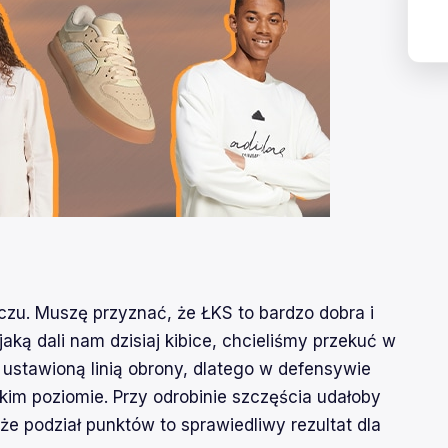
zu. Muszę przyznać, że ŁKS to bardzo dobra i
aką dali nam dzisiaj kibice, chcieliśmy przekuć w
 ustawioną linią obrony, dlatego w defensywie
im poziomie. Przy odrobinie szczęścia udałoby
 że podział punktów to sprawiedliwy rezultat dla