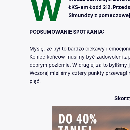
W
ŁKS-em Łódź 2:2. Przed
SImundzy z pomeczowej 
PODSUMOWANIE SPOTKANIA:
Myślę, że był to bardzo ciekawy i emocjo
Koniec końców musimy być zadowoleni z pu
dobrym poziomie. W drugiej za to byliśmy j
Wczoraj mieliśmy cztery punkty przewagi n
pięć.
Skorzy