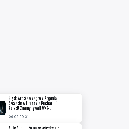
Śląsk Wrocław zagra z Pogonią
Szczecin w I rundzie Pucharu
Polski! Znamy rywali WKS-u
06.08 20:31
Ante Šimundża po zwycięstwie z