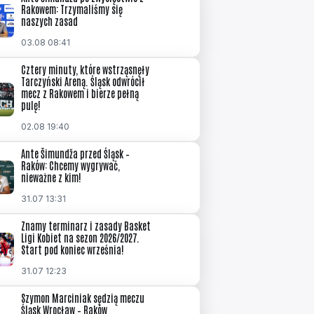
Rakowem: Trzymaliśmy się
naszych zasad
03.08 08:41
Cztery minuty, które wstrząsnęły
Tarczyński Areną. Śląsk odwrócił
mecz z Rakowem i bierze pełną
pulę!
02.08 19:40
Ante Šimundža przed Śląsk –
Raków: Chcemy wygrywać,
nieważne z kim!
31.07 13:31
Znamy terminarz i zasady Basket
Ligi Kobiet na sezon 2026/2027.
Start pod koniec września!
31.07 12:23
Szymon Marciniak sędzią meczu
Śląsk Wrocław – Raków