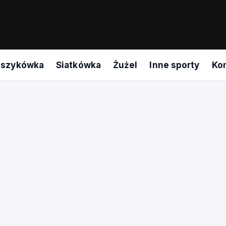
oszykówka
Siatkówka
Żużel
Inne sporty
Ko