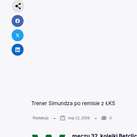
Trener Simundza po remisie z ŁKS
Redakcja
maj 12, 2026
0
meczu 32. kolejki Betclic