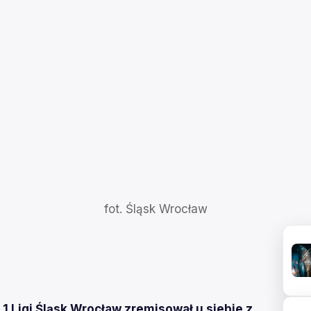
fot. Śląsk Wrocław
 1 Ligi Śląsk Wrocław zremisował u siebie z