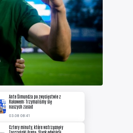
Ante Šimundża po zwycięstwie z
Rakowem: Trzymaliśmy się
naszych zasad
03.08 08:41
Cztery minuty, które wstrząsnęły
Tarczyński Areną. Śląsk odwrócił