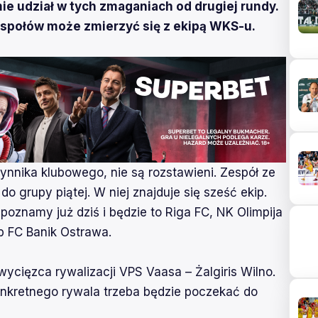
ie udział w tych zmaganiach od drugiej rundy.
espołów może zmierzyć się z ekipą WKS-u.
ynnika klubowego, nie są rozstawieni. Zespół ze
do grupy piątej. W niej znajduje się sześć ekip.
poznamy już dziś i będzie to Riga FC, NK Olimpija
b FC Banik Ostrawa.
wycięzca rywalizacji VPS Vaasa – Żalgiris Wilno.
 konkretnego rywala trzeba będzie poczekać do