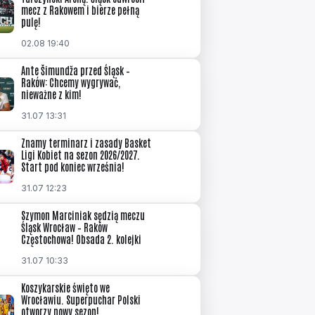
mecz z Rakowem i bierze pełną
pulę!
02.08 19:40
Ante Šimundža przed Śląsk –
Raków: Chcemy wygrywać,
nieważne z kim!
31.07 13:31
Znamy terminarz i zasady Basket
Ligi Kobiet na sezon 2026/2027.
Start pod koniec września!
31.07 12:23
Szymon Marciniak sędzią meczu
Śląsk Wrocław – Raków
Częstochowa! Obsada 2. kolejki
31.07 10:33
Koszykarskie święto we
Wrocławiu. Superpuchar Polski
otworzy nowy sezon!