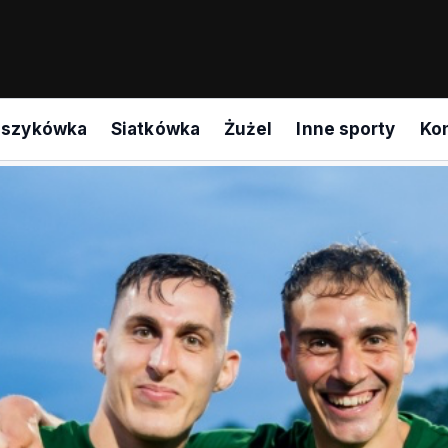
oszykówka
Siatkówka
Żużel
Inne sporty
Ko