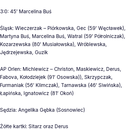
3:0: 45′ Marcelina Buś
Śląsk: Wieczerzak – Piórkowska, Gec (59′ Węcławek),
Martyna Buś, Marcelina Buś, Watral (59′ Półrolniczak),
Kozarzewska (80′ Musiałowska), Wróblewska,
Jędrzejewska, Guzik
AP Orlen: Michlewicz – Christon, Maskiewicz, Derus,
Fabova, Kołodziejek (91′ Osowska)), Skrzypczak,
Furmaniak (56′ Klimczak), Tarnawska (46′ Siwińska),
Łapińska, Ignatowicz (81′ Okoń)
Sędzia: Angelika Gębka (Sosnowiec)
Żółte kartki: Sitarz oraz Derus