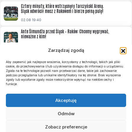
Cztery minuty, które wstrząsnęły Tarczyński Areną.
Śląsk odwrócił mecz z Rakowem i bierze pełną pulę!
02.08 19:40
Ante Šimundža przed Śląsk – Raków: Chcemy wygrywać,
nieważne z kim!
31.07 13:31
Zarządzaj zgodą
Znamy terminarz i zasady Basket Ligi Kobiet na sezon
2026/2027. Start pod koniec września!
Aby zapewnić jak najlepsze wrażenia, korzystamy z technologii, takich jak pliki
cookie, do przechowywania i/lub uzyskiwania dostępu do informacji o urządzeniu.
31.07 12:23
Zgoda na te technologie pozwoli nam przetwarzać dane, takie jak zachowanie
podczas przeglądania lub unikalne identyfikatory na tej stronie. Brak wyrażenia
zgody lub wycofanie zgody może niekorzystnie wpłynąć na niektóre cechy i
Szymon Marciniak sędzią meczu Śląsk Wrocław – Raków
funkcje.
Częstochowa! Obsada 2. kolejki
31.07 10:33
Akceptuję
Odmów
Prawa autorskie © 2019-2025 WrocławskiSport.pl
Zobacz preferencje