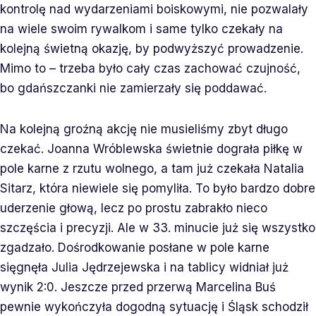
kontrolę nad wydarzeniami boiskowymi, nie pozwalały
na wiele swoim rywalkom i same tylko czekały na
kolejną świetną okazję, by podwyższyć prowadzenie.
Mimo to – trzeba było cały czas zachować czujność,
bo gdańszczanki nie zamierzały się poddawać.
Na kolejną groźną akcję nie musieliśmy zbyt długo
czekać. Joanna Wróblewska świetnie dograła piłkę w
pole karne z rzutu wolnego, a tam już czekała Natalia
Sitarz, która niewiele się pomyliła. To było bardzo dobre
uderzenie głową, lecz po prostu zabrakło nieco
szczęścia i precyzji. Ale w 33. minucie już się wszystko
zgadzało. Dośrodkowanie posłane w pole karne
sięgnęła Julia Jędrzejewska i na tablicy widniał już
wynik 2:0. Jeszcze przed przerwą Marcelina Buś
pewnie wykończyła dogodną sytuację i Śląsk schodził