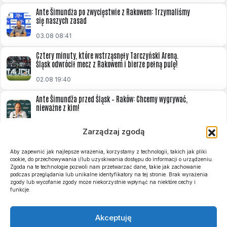
Ante Šimundża po zwycięstwie z Rakowem: Trzymaliśmy
się naszych zasad
03.08 08:41
Cztery minuty, które wstrząsnęły Tarczyński Areną.
Śląsk odwrócił mecz z Rakowem i bierze pełną pulę!
02.08 19:40
Ante Šimundža przed Śląsk – Raków: Chcemy wygrywać,
nieważne z kim!
31.07 13:31
Zarządzaj zgodą
Znamy terminarz i zasady Basket Ligi Kobiet na sezon
2026/2027. Start pod koniec września!
Aby zapewnić jak najlepsze wrażenia, korzystamy z technologii, takich jak pliki
cookie, do przechowywania i/lub uzyskiwania dostępu do informacji o urządzeniu.
31.07 12:23
Zgoda na te technologie pozwoli nam przetwarzać dane, takie jak zachowanie
podczas przeglądania lub unikalne identyfikatory na tej stronie. Brak wyrażenia
zgody lub wycofanie zgody może niekorzystnie wpłynąć na niektóre cechy i
Szymon Marciniak sędzią meczu Śląsk Wrocław – Raków
funkcje.
Częstochowa! Obsada 2. kolejki
31.07 10:33
Akceptuję