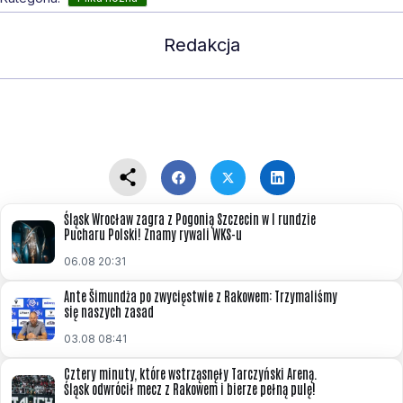
Redakcja
Śląsk Wrocław zagra z Pogonią Szczecin w I rundzie
Pucharu Polski! Znamy rywali WKS-u
06.08 20:31
Ante Šimundża po zwycięstwie z Rakowem: Trzymaliśmy
się naszych zasad
03.08 08:41
Cztery minuty, które wstrząsnęły Tarczyński Areną.
Śląsk odwrócił mecz z Rakowem i bierze pełną pulę!