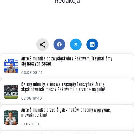
Redakcja
Ante Šimundża po zwycięstwie z Rakowem: Trzymaliśmy
się naszych zasad
03.08 08:41
Cztery minuty, które wstrząsnęły Tarczyński Areną.
Śląsk odwrócił mecz z Rakowem i bierze pełną pulę!
02.08 19:40
Ante Šimundža przed Śląsk – Raków: Chcemy wygrywać,
nieważne z kim!
31.07 13:31