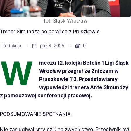
fot. Śląsk Wrocław
Trener Simundza po porażce z Pruszkowie
Redakcja
paź 4, 2025
0
W
meczu 12. kolejki Betclic 1 Ligi Śląsk
Wrocław przegrał ze Zniczem w
Pruszkowie 1:2. Przedstawiamy
wypowiedzi trenera Ante Simundzy
z pomeczowej konferencji prasowej.
PODSUMOWANIE SPOTKANIA:
Nie zasługiwaliśmy dziś na zwycięstwo. Przeciwnik był