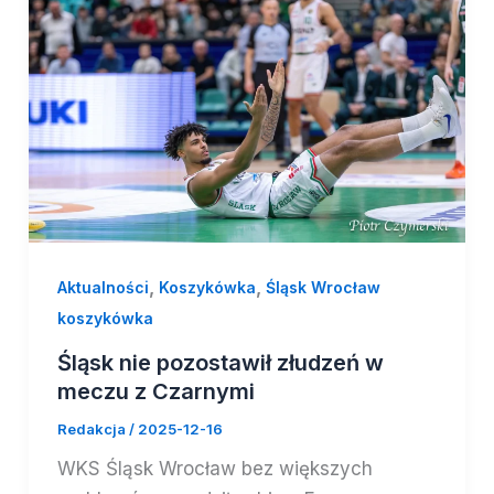
,
,
Aktualności
Koszykówka
Śląsk Wrocław
koszykówka
Śląsk nie pozostawił złudzeń w
meczu z Czarnymi
Redakcja
/
2025-12-16
WKS Śląsk Wrocław bez większych