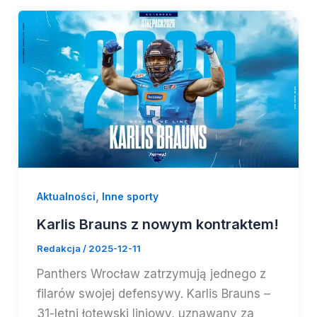
,
Aktualności
Inne sporty
Karlis Brauns z nowym kontraktem!
Redakcja
/
2025-12-11
Panthers Wrocław zatrzymują jednego z
filarów swojej defensywy. Karlis Brauns –
31-letni łotewski liniowy, uznawany za