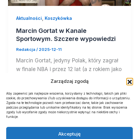
,
Aktualności
Koszykówka
Marcin Gortat w Kanale
Sportowym. Szczere wypowiedzi
Redakcja
/
2025-12-11
Marcin Gortat, jedyny Polak, który zagrał
w finale NBA i przez 12 lat (a z rokiem jako
asystent – 13
Zarządzaj zgodą
Aby zapewnić jak najlepsze wrażenia, korzystamy z technologii, takich jak pliki
cookie, do przechowywania i/lub uzyskiwania dostępu do informacji o urządzeniu.
Zgoda na te technologie pozwoli nam przetwarzać dane, takie jak zachowanie
podczas przeglądania lub unikalne identyfikatory na tej stronie. Brak wyrażenia
zgody lub wycofanie zgody może niekorzystnie wpłynąć na niektóre cechy i
←
Poprzedni
1
2
3
4
…
funkcje.
77
Następny
→
Akceptuję